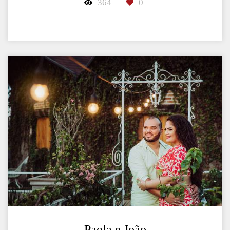
364
0
Paola e João