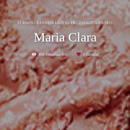
15 ANOS
BANDEIRANTES - PR
23/OUTUBRO/2023
Maria Clara
488
visualizações
0
curtidas