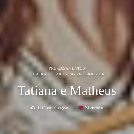
PRÉ CASAMENTOS
RIBEIRÃO CLARO - PR
16/ABRIL/2018
Tatiana e Matheus
1143
visualizações
24
curtidas