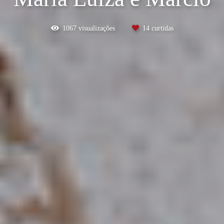
1067
visualizações
14
curtidas